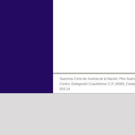
Suprema Corte de Justicia de la Nación: Pino Suáre
Centro, Delegación Cuauhtémoc C.P. 06065, Ciuda
IDS-14