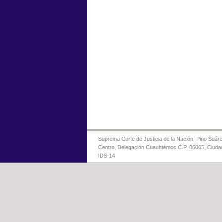
Suprema Corte de Justicia de la Nación: Pino Suáre
Centro, Delegación Cuauhtémoc C.P. 06065, Ciuda
IDS-14