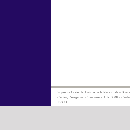
Suprema Corte de Justicia de la Nación: Pino Suáre
Centro, Delegación Cuauhtémoc C.P. 06065, Ciuda
IDS-14