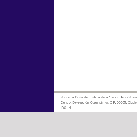
Suprema Corte de Justicia de la Nación: Pino Suáre
Centro, Delegación Cuauhtémoc C.P. 06065, Ciuda
IDS-14