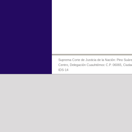
Suprema Corte de Justicia de la Nación: Pino Suáre
Centro, Delegación Cuauhtémoc C.P. 06065, Ciuda
IDS-14