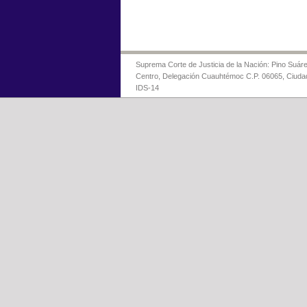
Suprema Corte de Justicia de la Nación: Pino Suáre
Centro, Delegación Cuauhtémoc C.P. 06065, Ciuda
IDS-14