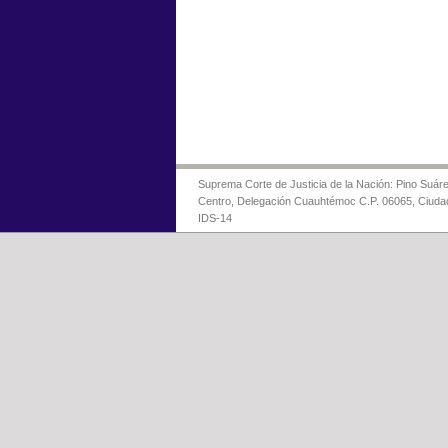
Suprema Corte de Justicia de la Nación: Pino Suáre
Centro, Delegación Cuauhtémoc C.P. 06065, Ciuda
IDS-14