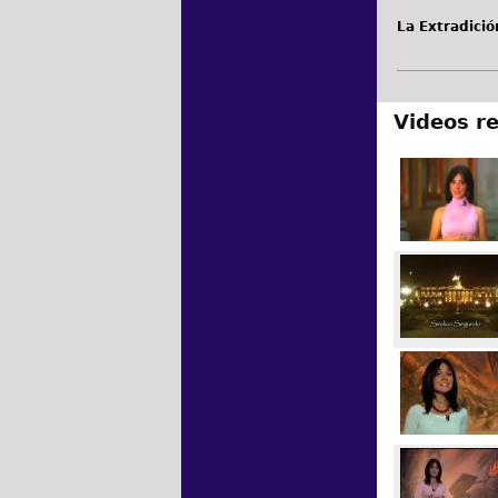
La Extradició
Videos r