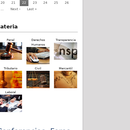
20
21
22
23
24
25
26
…
Next ›
Last »
ateria
Penal
Derechos
Transparencia
Humanos
Tributario
Civil
Mercantil
Laboral