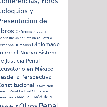
Conferencias, Foros,
Coloquios y
Presentación de
libros
Crónica
Cursos de
specialización en Sistema Acusatorio
Diplomado
erechos Humanos
sobre el Nuevo Sistema
e Justicia Penal
cusatorio en México,
esde la Perspectiva
onstitucional
IX Seminario
erecho Constitucional Tributario en
Módulo 5
Módulo 3
beroamérica
Penal
Otros
ódulo 6