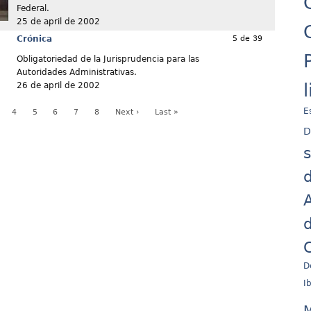
Federal.
25 de april de 2002
Crónica
5 de 39
Obligatoriedad de la Jurisprudencia para las
Autoridades Administrativas.
26 de april de 2002
E
4
5
6
7
8
Next ›
Last »
D
d
A
d
C
D
I
M