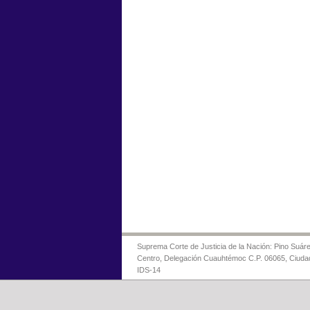
Suprema Corte de Justicia de la Nación: Pino Suáre
Centro, Delegación Cuauhtémoc C.P. 06065, Ciuda
IDS-14