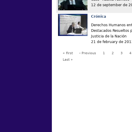
12 de september de 2
Crónica
Derechos Humanos entr
Destacados Resueltos 
Justicia de la Nación
21 de february de 201
« First
‹ Previous
1
2
3
4
Last »