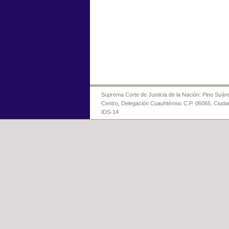
Suprema Corte de Justicia de la Nación: Pino Suáre
Centro, Delegación Cuauhtémoc C.P. 06065, Ciuda
IDS-14