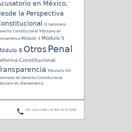
cusatorio en México,
esde la Perspectiva
onstitucional
IX Seminario
erecho Constitucional Tributario en
Módulo 5
Módulo 3
beroamérica
Penal
Otros
ódulo 6
eforma Constitucional
Transparencia
Tributario
VIII
eminario de Derecho Constitucional
ributario en Iberoamérica
(55) 4113-1000 / 01 800 50 51 6000