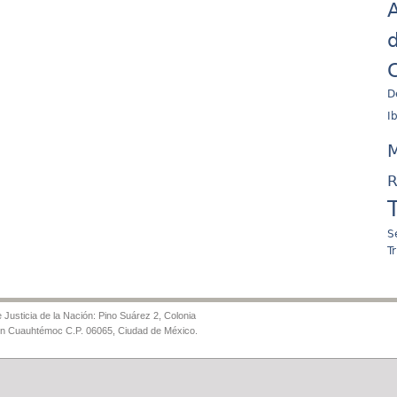
A
d
C
D
I
M
R
S
T
Justicia de la Nación: Pino Suárez 2, Colonia
ón Cuauhtémoc C.P. 06065, Ciudad de México.