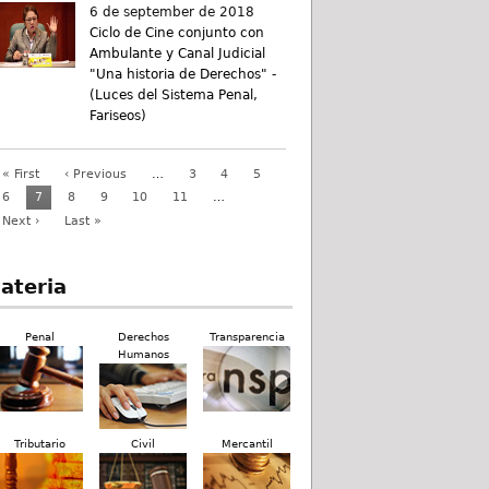
6 de september de 2018
Ciclo de Cine conjunto con
Ambulante y Canal Judicial
"Una historia de Derechos" -
(Luces del Sistema Penal,
Fariseos)
« First
‹ Previous
…
3
4
5
6
7
8
9
10
11
…
Next ›
Last »
ateria
Penal
Derechos
Transparencia
Humanos
Tributario
Civil
Mercantil