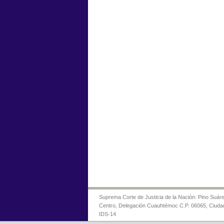
Suprema Corte de Justicia de la Nación: Pino Suáre
Centro, Delegación Cuauhtémoc C.P. 06065, Ciuda
IDS-14