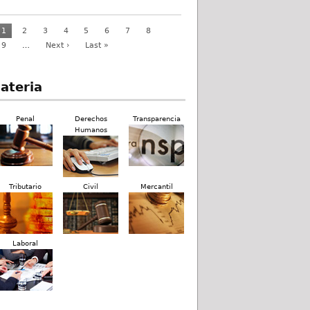
1
2
3
4
5
6
7
8
9
…
Next ›
Last »
ateria
Penal
Derechos
Transparencia
Humanos
Tributario
Civil
Mercantil
Laboral