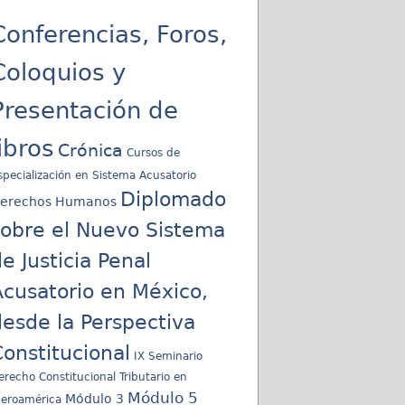
Conferencias, Foros,
Coloquios y
Presentación de
libros
Crónica
Cursos de
specialización en Sistema Acusatorio
Diplomado
erechos Humanos
sobre el Nuevo Sistema
e Justicia Penal
cusatorio en México,
esde la Perspectiva
onstitucional
IX Seminario
erecho Constitucional Tributario en
Módulo 5
Módulo 3
beroamérica