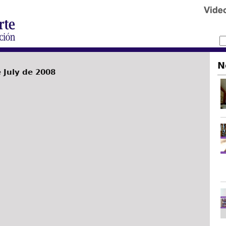
N
e July de 2008