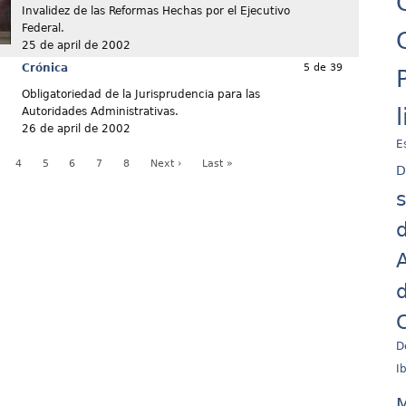
Invalidez de las Reformas Hechas por el Ejecutivo
Federal.
25 de april de 2002
Crónica
5 de 39
Obligatoriedad de la Jurisprudencia para las
Autoridades Administrativas.
26 de april de 2002
E
4
5
6
7
8
Next ›
Last »
D
d
A
d
C
D
I
M