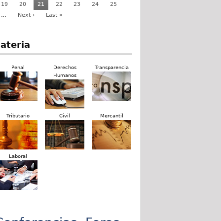
19
20
21
22
23
24
25
…
Next ›
Last »
ateria
Penal
Derechos
Transparencia
Humanos
Tributario
Civil
Mercantil
Laboral