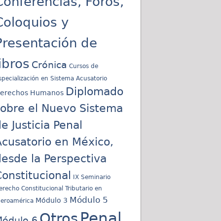
Conferencias, Foros,
Coloquios y
Presentación de
libros
Crónica
Cursos de
specialización en Sistema Acusatorio
Diplomado
erechos Humanos
sobre el Nuevo Sistema
e Justicia Penal
cusatorio en México,
esde la Perspectiva
onstitucional
IX Seminario
erecho Constitucional Tributario en
Módulo 5
Módulo 3
beroamérica
Penal
Otros
ódulo 6