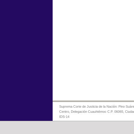
Suprema Corte de Justicia de la Nación: Pino Suáre
Centro, Delegación Cuauhtémoc C.P. 06065, Ciuda
IDS-14