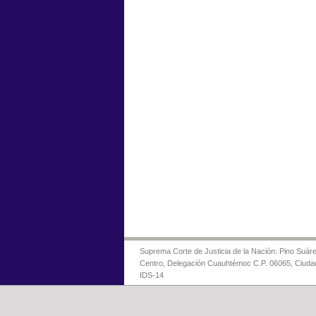
Suprema Corte de Justicia de la Nación: Pino Suáre
Centro, Delegación Cuauhtémoc C.P. 06065, Ciuda
IDS-14