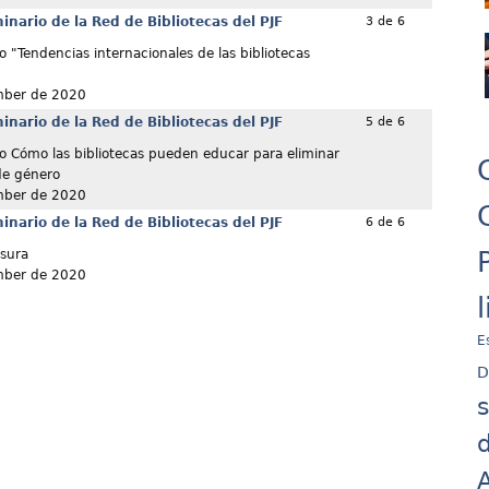
nario de la Red de Bibliotecas del PJF
3 de 6
o "Tendencias internacionales de las bibliotecas
mber de 2020
nario de la Red de Bibliotecas del PJF
5 de 6
o Cómo las bibliotecas pueden educar para eliminar
 de género
mber de 2020
nario de la Red de Bibliotecas del PJF
6 de 6
sura
mber de 2020
E
D
d
A