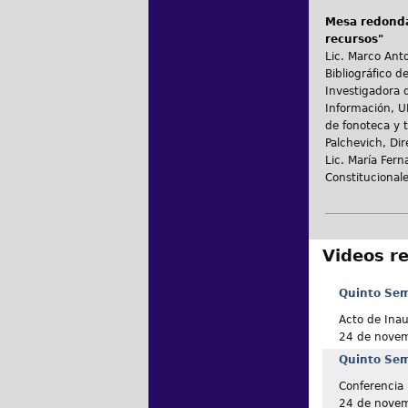
Mesa redonda 
recursos"
Lic. Marco Anto
Bibliográfico 
Investigadora d
Información, UN
de fonoteca y t
Palchevich, Dir
Lic. María Fern
Constitucionale
Videos r
Quinto Semi
Acto de Ina
24 de nove
Quinto Semi
Conferencia 
24 de nove