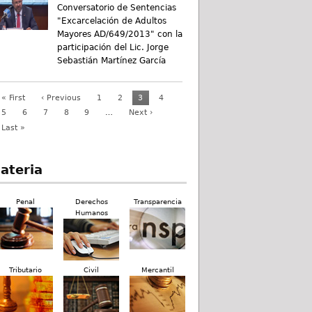
Conversatorio de Sentencias
"Excarcelación de Adultos
Mayores AD/649/2013" con la
participación del Lic. Jorge
Sebastián Martínez García
« First
‹ Previous
1
2
3
4
5
6
7
8
9
…
Next ›
Last »
ateria
Penal
Derechos
Transparencia
Humanos
Tributario
Civil
Mercantil