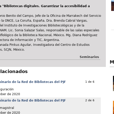
"Bibliotecas digitales. Garantizar la accesibilidad a
nio Benito del Campo, Jefe de la Oficina de Marrakech del Servicio
de la ONCE, La Coruña, España. Dra. Brenda Cabral Vargas,
el Instituto de Investigaciones Bibliotecológicas y de la
AM. Lic. Sonia Salazar Salas, responsable de las salas especiales
iflológico de la Biblioteca Nacional, México. Mg. Diana Rodríguez
ectora de Información y TIC, Argentina.
anada Pinkus Aguilar, Investigadora del Centro de Estudios
s, SCJN, México.
Seminarios
M
elacionados
nario de la Red de Bibliotecas del PJF
1 de 6
uguración
mber de 2020
nario de la Red de Bibliotecas del PJF
2 de 6
magistral
mber de 2020