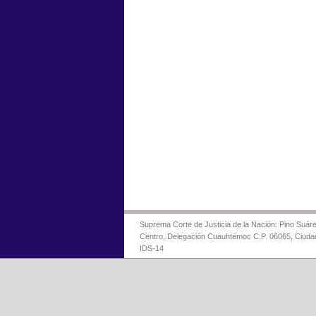
Suprema Corte de Justicia de la Nación: Pino Suáre
Centro, Delegación Cuauhtémoc C.P. 06065, Ciuda
IDS-14