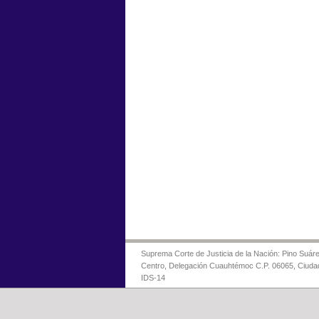
Suprema Corte de Justicia de la Nación: Pino Suáre
Centro, Delegación Cuauhtémoc C.P. 06065, Ciuda
IDS-14