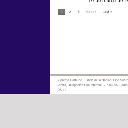
10 de march de 
1
2
3
Next ›
Last »
Suprema Corte de Justicia de la Nación: Pino Suáre
Centro, Delegación Cuauhtémoc C.P. 06065, Ciuda
IDS-14