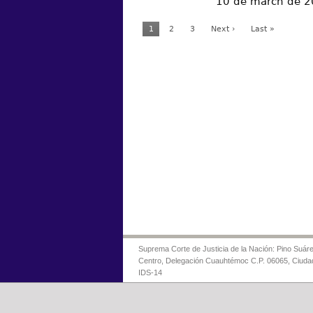
10 de march de 
1
2
3
Next ›
Last »
Suprema Corte de Justicia de la Nación: Pino Suáre
Centro, Delegación Cuauhtémoc C.P. 06065, Ciuda
IDS-14