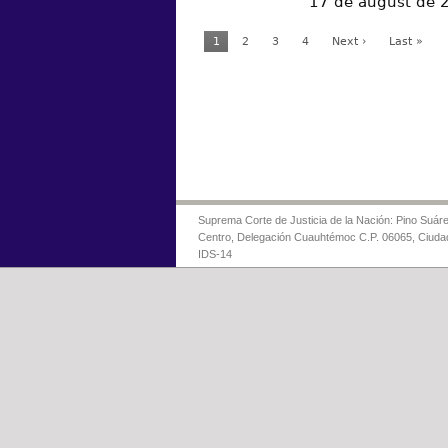
17 de august de 
1
2
3
4
Next ›
Last »
Suprema Corte de Justicia de la Nación: Pino Suáre
Centro, Delegación Cuauhtémoc C.P. 06065, Ciuda
IDS-14