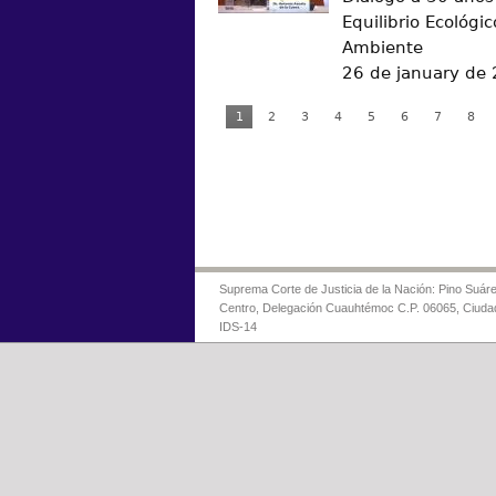
Equilibrio Ecológic
Ambiente
26 de january de
1
2
3
4
5
6
7
8
Suprema Corte de Justicia de la Nación: Pino Suáre
Centro, Delegación Cuauhtémoc C.P. 06065, Ciuda
IDS-14