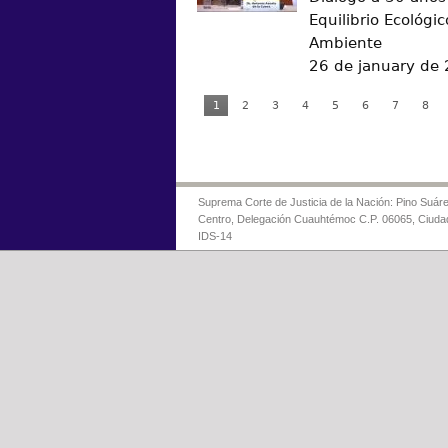
Equilibrio Ecológic
Ambiente
26 de january de
1
2
3
4
5
6
7
8
Suprema Corte de Justicia de la Nación: Pino Suáre
Centro, Delegación Cuauhtémoc C.P. 06065, Ciuda
IDS-14