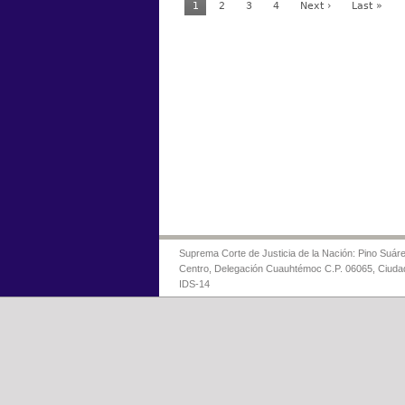
1
2
3
4
Next ›
Last »
Suprema Corte de Justicia de la Nación: Pino Suáre
Centro, Delegación Cuauhtémoc C.P. 06065, Ciuda
IDS-14