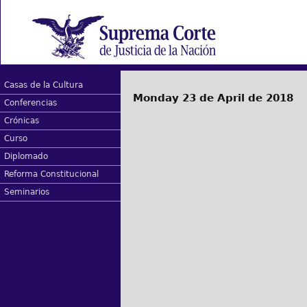
Casas de la Cultura
Monday 23 de April de 2018
Conferencias
Crónicas
Curso
Diplomado
Reforma Constitucional
Seminarios