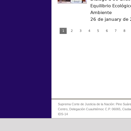
Equilibrio Ecológic
Ambiente
26 de january de
1
2
3
4
5
6
7
8
Suprema Corte de Justicia de la Nación: Pino Suáre
Centro, Delegación Cuauhtémoc C.P. 06065, Ciuda
IDS-14