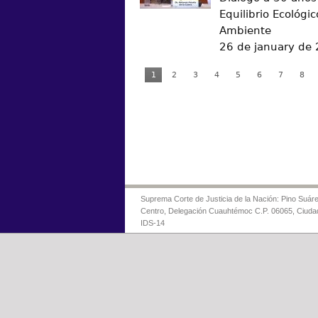
Equilibrio Ecológic
Ambiente
26 de january de
1
2
3
4
5
6
7
8
Suprema Corte de Justicia de la Nación: Pino Suáre
Centro, Delegación Cuauhtémoc C.P. 06065, Ciuda
IDS-14