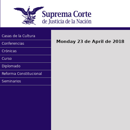
Casas de la Cultura
Monday 23 de April de 2018
Conferencias
Crónicas
Curso
Diplomado
Reforma Constitucional
Seminarios