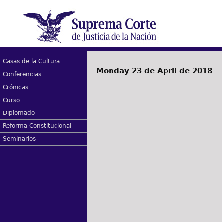
Casas de la Cultura
Monday 23 de April de 2018
Conferencias
Crónicas
Curso
Diplomado
Reforma Constitucional
Seminarios