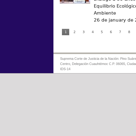
Equilibrio Ecológic
Ambiente
26 de january de
1
2
3
4
5
6
7
8
Suprema Corte de Justicia de la Nación: Pino Suáre
Centro, Delegación Cuauhtémoc C.P. 06065, Ciuda
IDS-14