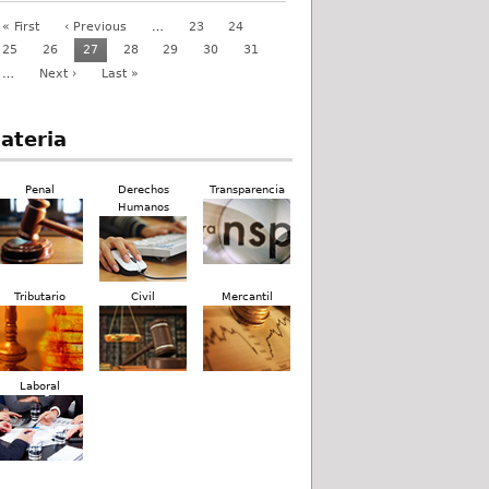
« First
‹ Previous
…
23
24
25
26
27
28
29
30
31
…
Next ›
Last »
ateria
Penal
Derechos
Transparencia
Humanos
Tributario
Civil
Mercantil
Laboral