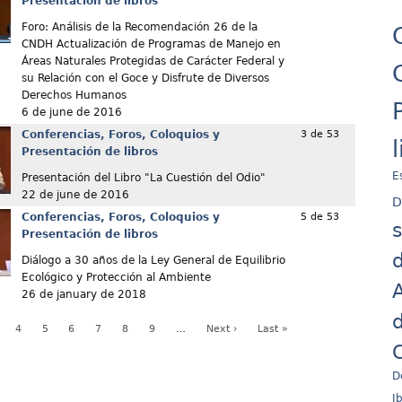
Presentación de libros
Foro: Análisis de la Recomendación 26 de la
CNDH Actualización de Programas de Manejo en
Áreas Naturales Protegidas de Carácter Federal y
su Relación con el Goce y Disfrute de Diversos
Derechos Humanos
6 de june de 2016
Conferencias, Foros, Coloquios y
3 de 53
Presentación de libros
E
Presentación del Libro "La Cuestión del Odio"
22 de june de 2016
D
Conferencias, Foros, Coloquios y
5 de 53
Presentación de libros
d
Diálogo a 30 años de la Ley General de Equilibrio
Ecológico y Protección al Ambiente
A
26 de january de 2018
d
4
5
6
7
8
9
…
Next ›
Last »
C
D
I