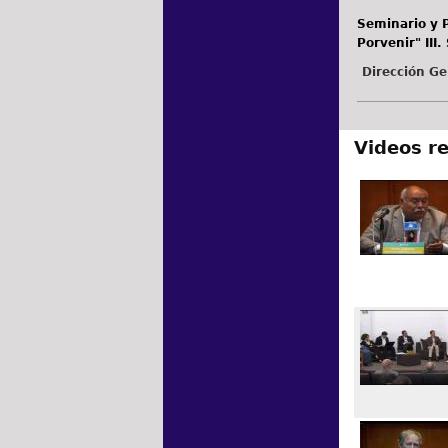
Seminario y P
Porvenir" III.
Dirección Ge
Videos r