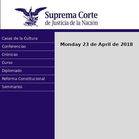
Casas de la Cultura
Monday 23 de April de 2018
Conferencias
Crónicas
Curso
Diplomado
Reforma Constitucional
Seminarios