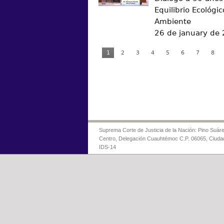
Equilibrio Ecológic
Ambiente
26 de january de
1
2
3
4
5
6
7
8
Suprema Corte de Justicia de la Nación: Pino Suáre
Centro, Delegación Cuauhtémoc C.P. 06065, Ciuda
IDS-14