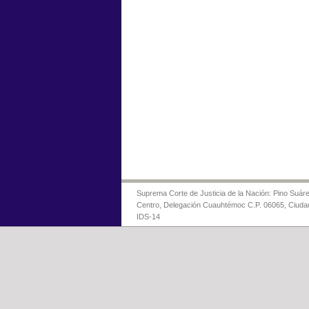
Suprema Corte de Justicia de la Nación: Pino Suáre
Centro, Delegación Cuauhtémoc C.P. 06065, Ciuda
IDS-14