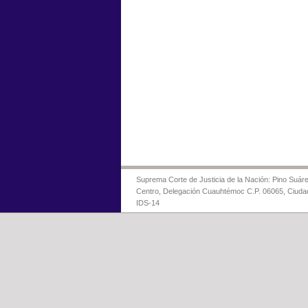
Suprema Corte de Justicia de la Nación: Pino Suáre
Centro, Delegación Cuauhtémoc C.P. 06065, Ciuda
IDS-14