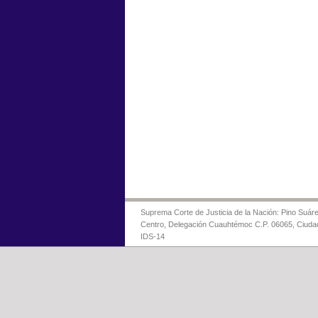
Suprema Corte de Justicia de la Nación: Pino Suáre
Centro, Delegación Cuauhtémoc C.P. 06065, Ciuda
IDS-14