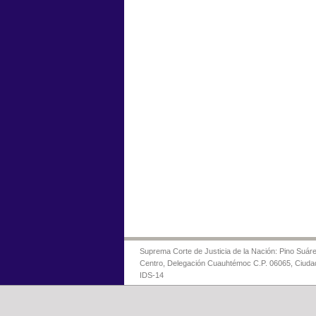
Suprema Corte de Justicia de la Nación: Pino Suáre
Centro, Delegación Cuauhtémoc C.P. 06065, Ciuda
IDS-14