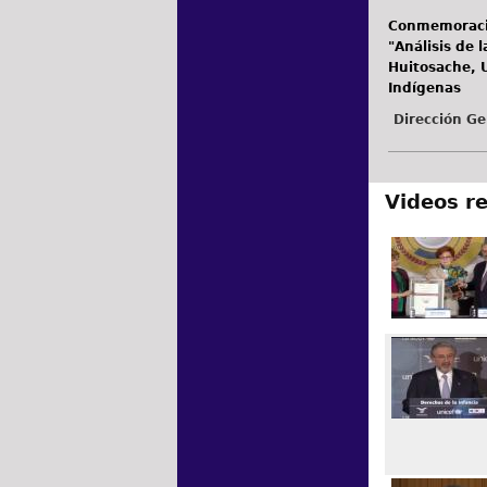
Conmemoració
"Análisis de 
Huitosache, U
Indígenas
Dirección Ge
Videos r