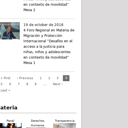
en contexto de movilidad"
Mesa 2
19 de october de 2018
4 Foro Regional en Materia de
Migración y Protección
Internacional "Desafíos en el
acceso a la justicia para
niñas, niños y adolescentes
en contexto de movilidad"
Mesa 1
« First
‹ Previous
1
2
3
4
5
6
7
8
9
…
Next ›
Last »
ateria
Penal
Derechos
Transparencia
Humanos