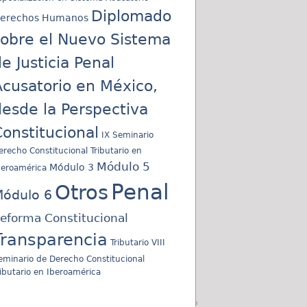
Diplomado
erechos Humanos
sobre el Nuevo Sistema
e Justicia Penal
cusatorio en México,
esde la Perspectiva
onstitucional
IX Seminario
erecho Constitucional Tributario en
Módulo 5
Módulo 3
beroamérica
Penal
Otros
ódulo 6
eforma Constitucional
Transparencia
Tributario
VIII
eminario de Derecho Constitucional
ributario en Iberoamérica