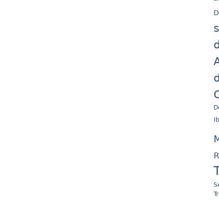
D
d
A
d
C
D
I
M
R
S
T