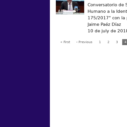
Conversatorio de 
Humano a la Iden
175/2017" con la p
Jaime Paéz Díaz
10 de july de 201
« First
‹ Previous
1
2
3
4