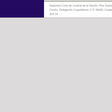
Suprema Corte de Justicia de la Nación: Pino Suáre
Centro, Delegación Cuauhtémoc C.P. 06065, Ciuda
IDS-14