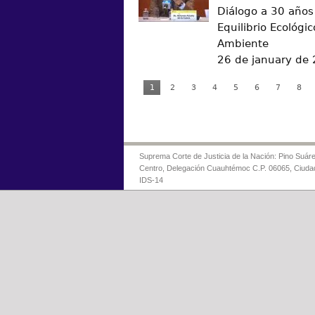
Diálogo a 30 años
Equilibrio Ecológic
Ambiente
26 de january de
1
2
3
4
5
6
7
8
Suprema Corte de Justicia de la Nación: Pino Suáre
Centro, Delegación Cuauhtémoc C.P. 06065, Ciuda
IDS-14