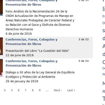
Conferencias, Foros, Coloquios y
2 de 53
Presentación de libros
Foro: Análisis de la Recomendación 26 de la
CNDH Actualización de Programas de Manejo en
E
Áreas Naturales Protegidas de Carácter Federal y
D
su Relación con el Goce y Disfrute de Diversos
Derechos Humanos
6 de june de 2016
d
Conferencias, Foros, Coloquios y
3 de 53
Presentación de libros
A
Presentación del Libro "La Cuestión del Odio"
d
22 de june de 2016
C
Conferencias, Foros, Coloquios y
5 de 53
Presentación de libros
D
Diálogo a 30 años de la Ley General de Equilibrio
I
Ecológico y Protección al Ambiente
26 de january de 2018
M
4
5
6
7
8
9
…
Next ›
Last »
R