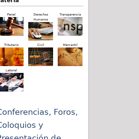
ateria
Penal
Derechos
Transparencia
Humanos
Tributario
Civil
Mercantil
Laboral
Conferencias, Foros,
Coloquios y
Presentación de