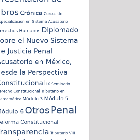
libros
Crónica
Cursos de
specialización en Sistema Acusatorio
Diplomado
erechos Humanos
sobre el Nuevo Sistema
e Justicia Penal
cusatorio en México,
esde la Perspectiva
onstitucional
IX Seminario
erecho Constitucional Tributario en
Módulo 5
Módulo 3
beroamérica
Penal
Otros
ódulo 6
eforma Constitucional
Transparencia
Tributario
VIII