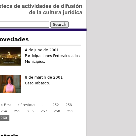
ovedades
4 de june de 2001
Participaciones Federales a los
Municipios.
8 de march de 2001
Caso Tabasco.
« First
‹ Previous
…
252
253
254
255
256
257
258
259
260