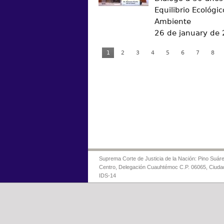
Equilibrio Ecológic
Ambiente
26 de january de
1
2
3
4
5
6
7
8
Suprema Corte de Justicia de la Nación: Pino Suáre
Centro, Delegación Cuauhtémoc C.P. 06065, Ciuda
IDS-14