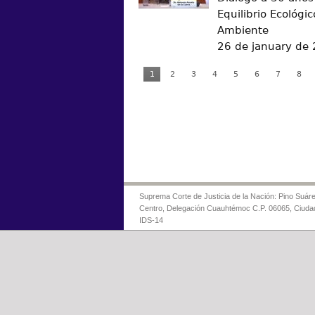
Equilibrio Ecológic
Ambiente
26 de january de
1
2
3
4
5
6
7
8
Suprema Corte de Justicia de la Nación: Pino Suáre
Centro, Delegación Cuauhtémoc C.P. 06065, Ciuda
IDS-14