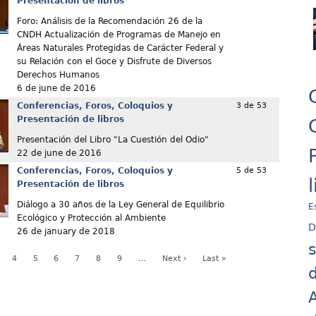
Presentación de libros
Foro: Análisis de la Recomendación 26 de la
CNDH Actualización de Programas de Manejo en
Áreas Naturales Protegidas de Carácter Federal y
su Relación con el Goce y Disfrute de Diversos
Derechos Humanos
6 de june de 2016
Conferencias, Foros, Coloquios y
3 de 53
Presentación de libros
Presentación del Libro "La Cuestión del Odio"
22 de june de 2016
Conferencias, Foros, Coloquios y
5 de 53
Presentación de libros
Diálogo a 30 años de la Ley General de Equilibrio
E
Ecológico y Protección al Ambiente
D
26 de january de 2018
4
5
6
7
8
9
…
Next ›
Last »
d
A