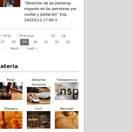
"Derechos de las personas
mayores en las pensiones por
viudez y jubilación" Exp.
24020/12-17-06-3
« First
‹ Previous
…
25
26
27
28
29
30
31
32
33
…
Next ›
Last »
ateria
Penal
Derechos
Transparencia
Humanos
Tributario
Civil
Mercantil