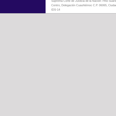
Suprema Corte de Justicia de la Nación: Pino Suáre
Centro, Delegación Cuauhtémoc C.P. 06065, Ciuda
IDS-14