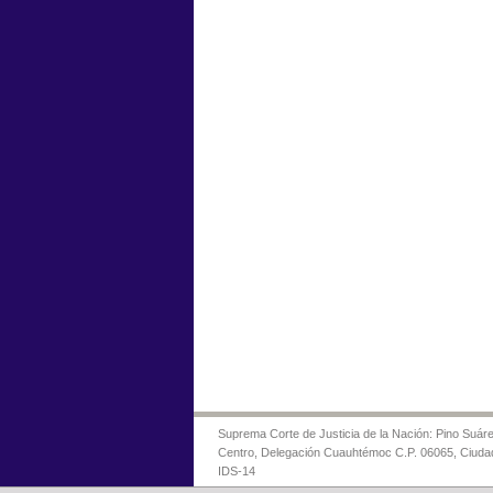
Suprema Corte de Justicia de la Nación: Pino Suáre
Centro, Delegación Cuauhtémoc C.P. 06065, Ciuda
IDS-14