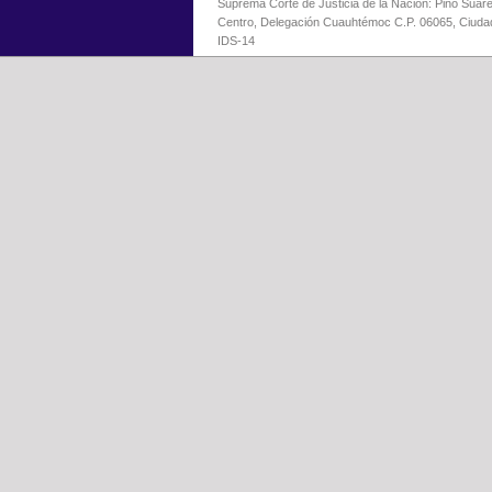
Suprema Corte de Justicia de la Nación: Pino Suáre
Centro, Delegación Cuauhtémoc C.P. 06065, Ciuda
IDS-14