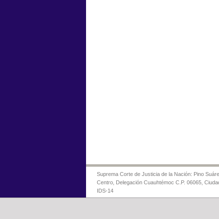
Suprema Corte de Justicia de la Nación: Pino Suáre
Centro, Delegación Cuauhtémoc C.P. 06065, Ciuda
IDS-14