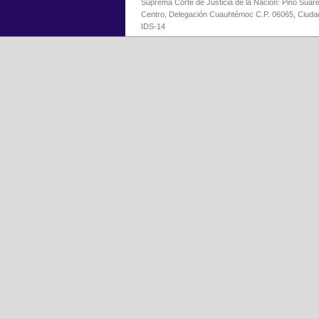
Suprema Corte de Justicia de la Nación: Pino Suáre
Centro, Delegación Cuauhtémoc C.P. 06065, Ciuda
IDS-14