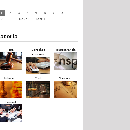
1
2
3
4
5
6
7
8
9
…
Next ›
Last »
ateria
Penal
Derechos
Transparencia
Humanos
Tributario
Civil
Mercantil
Laboral