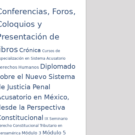
Conferencias, Foros,
Coloquios y
Presentación de
libros
Crónica
Cursos de
specialización en Sistema Acusatorio
Diplomado
erechos Humanos
sobre el Nuevo Sistema
e Justicia Penal
cusatorio en México,
esde la Perspectiva
onstitucional
IX Seminario
erecho Constitucional Tributario en
Módulo 5
Módulo 3
beroamérica