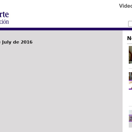
N
e July de 2016