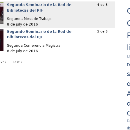
Segundo Seminario de la Red de
4 de 8
Bibliotecas del PJF
Segunda Mesa de Trabajo
8 de july de 2016
Segundo Seminario de la Red de
5 de 8
Bibliotecas del PJF
Segunda Conferencia Magistral
8 de july de 2016
E
xt ›
Last »
D
d
A
d
C
D
I