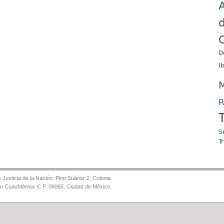
A
d
C
D
I
M
R
S
T
Justicia de la Nación: Pino Suárez 2, Colonia
ón Cuauhtémoc C.P. 06065, Ciudad de México.