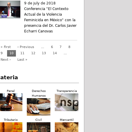
9 de july de 2018
Conferencia "El Contexto
Actual de la Violencia
Feminicida en México" con la
presencia del Dr. Carlos Javier
Echarri Canovas
« First
‹ Previous
…
6
7
8
9
10
11
12
13
14
…
Next ›
Last »
ateria
Penal
Derechos
Transparencia
Humanos
Tributario
Civil
Mercantil