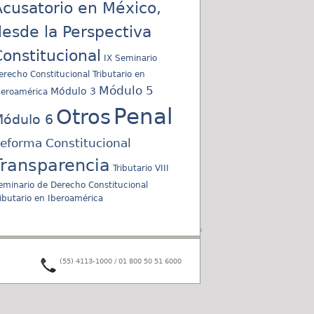
cusatorio en México,
esde la Perspectiva
onstitucional
IX Seminario
erecho Constitucional Tributario en
Módulo 5
Módulo 3
beroamérica
Penal
Otros
ódulo 6
eforma Constitucional
Transparencia
Tributario
VIII
eminario de Derecho Constitucional
ributario en Iberoamérica
(55) 4113-1000 / 01 800 50 51 6000