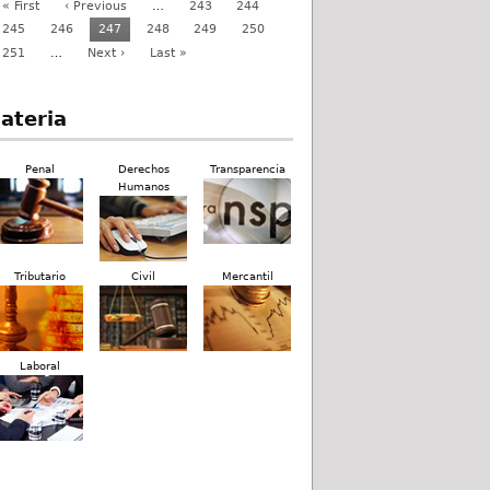
« First
‹ Previous
…
243
244
245
246
247
248
249
250
251
…
Next ›
Last »
ateria
Penal
Derechos
Transparencia
Humanos
Tributario
Civil
Mercantil
Laboral