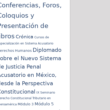
Conferencias, Foros,
Coloquios y
Presentación de
libros
Crónica
Cursos de
specialización en Sistema Acusatorio
Diplomado
erechos Humanos
sobre el Nuevo Sistema
e Justicia Penal
cusatorio en México,
esde la Perspectiva
onstitucional
IX Seminario
erecho Constitucional Tributario en
Módulo 5
Módulo 3
beroamérica