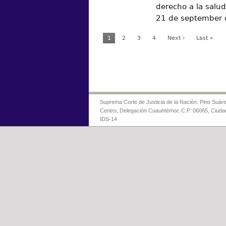
derecho a la salud
21 de september
1
2
3
4
Next ›
Last »
Suprema Corte de Justicia de la Nación: Pino Suáre
Centro, Delegación Cuauhtémoc C.P. 06065, Ciuda
IDS-14